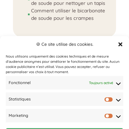
de soude pour nettoyer un tapis
Comment utiliser le bicarbonate
^
de soude pour les crampes
🍪 Ce site utilise des cookies.
Nous utilisons uniquement des cookies techniques et de mesure
d’audience anonymes pour améliorer le fonctionnement du site. Aucun
cookie publicitaire n’est utilisé. Vous pouvez accepter, refuser ou
© 2025 Le Zéro Déchet Facile.
personnaliser vos choix à tout moment.
Un site conçu par
Hugo Brisard
.
Fonctionnel
Toujours activé
Les guides zéro déchet
Jardin zéro déchet
E
Statistiques
Statist
Bébé zéro déchet
E
Ménage zéro déchet
E
Marketing
Market
Utiliser le bicarbonate de soude
E